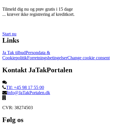
Tilmeld dig nu og prøv gratis i 15 dage
... kræver ikke registrering af kreditkort.
Start nu
Links
Ja Tak tilbud
Persondata &
Cookiepolitik
Forretningsbetingelser
Change cookie consent
Kontakt JaTakPortalen
Tlf: +45 98 17 55 00
Info@JaTakPortalen.dk
CVR: 38274503
Følg os