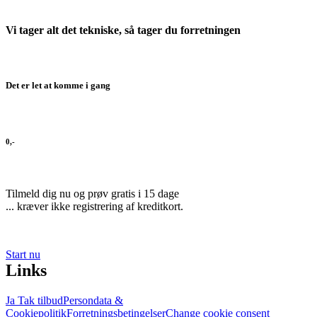
Vi tager alt det tekniske, så tager du forretningen
Det er let at komme i gang
0,-
Tilmeld dig nu og prøv gratis i 15 dage
... kræver ikke registrering af kreditkort.
Start nu
Links
Ja Tak tilbud
Persondata &
Cookiepolitik
Forretningsbetingelser
Change cookie consent