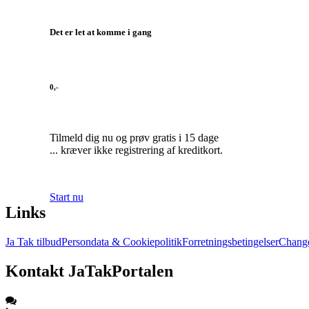
Det er let at komme i gang
0,-
Tilmeld dig nu og prøv gratis i 15 dage
... kræver ikke registrering af kreditkort.
Start nu
Links
Ja Tak tilbud
Persondata & Cookiepolitik
Forretningsbetingelser
Change
Kontakt JaTakPortalen