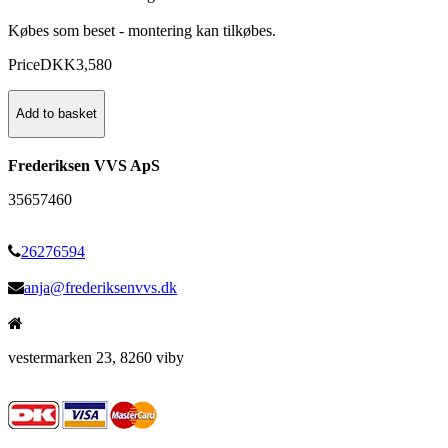
Købes som beset - montering kan tilkøbes.
Price
DKK
3,580
Add to basket
Frederiksen VVS ApS
35657460
26276594
anja@frederiksenvvs.dk
vestermarken 23, 8260 viby