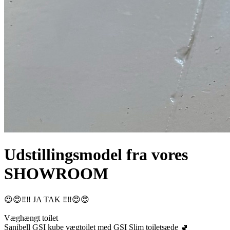
Udstillingsmodel fra vores
SHOWROOM
😍😍‼️‼️ JA TAK ‼️‼️😍😍
Væghængt toilet
Sanibell GSI kube vægtoilet med GSI Slim toiletsæde 🚽